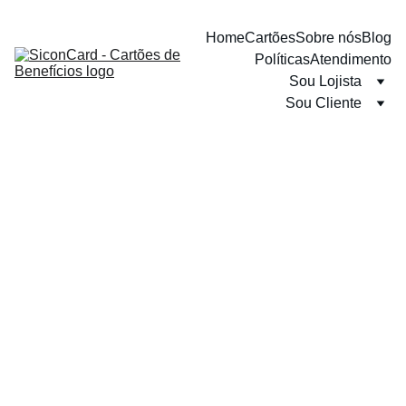
Home
Cartões
Sobre nós
Blog
Políticas
Atendimento
Sou Lojista
Sou Cliente
8/28/2025
1 min read