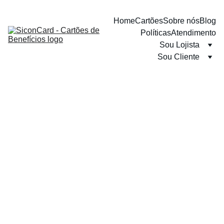
Home
Cartões
Sobre nós
Blog
Políticas
Atendimento
Sou Lojista
Sou Cliente
5/26/2025
1 min read